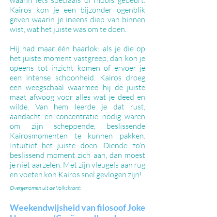
waarin iets speciaals of moois gebeurt.
Kairos kon je een bijzonder ogenblik
geven waarin je ineens diep van binnen
wist, wat het juiste was om te doen.
Hij had maar één haarlok: als je die op
het juiste moment vastgreep, dan kon je
opeens tot inzicht komen of ervoer je
een intense schoonheid. Kairos droeg
een weegschaal waarmee hij de juiste
maat afwoog voor alles wat je deed en
wilde. Van hem leerde je dat rust,
aandacht en concentratie nodig waren
om zijn scheppende, beslissende
Kairosmomenten te kunnen pakken.
Intuïtief het juiste doen. Diende zo’n
beslissend moment zich aan, dan moest
je niet aarzelen. Met zijn vleugels aan rug
en voeten kon Kairos snel gevlogen zijn!
Overgenomen uit de Volkskrant:
Weekendwijsheid van filosoof Joke