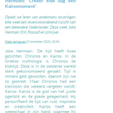
Hermsen: ‘Creëer elke dag een
Kairosmoment’
Opdat we leren van andermans ervaringen:
elke week een levensveranderend inzicht van
een bekendere Nederlander. Deze week Joke
Hermsen (59), filosoof en schrijver.
Pieta Verhoeven
19 november 2020, 15:00
Joke Hermsen: ‘De tijd heeft twee
gezichten, Chronos en Kairos. In de
Griekse mythologie is Chronos de
kloktijd. Deze is in de westerse wereld
sterk geëconomiseerd geraakt. Tijd is
immers geld geworden, daarom zijn we
zo gestrest. Maar Chronos had een
kleinzoon die weleens vergeten wordt:
Kairos. Kairos is de god van het juiste
ogenblik en de goede gelegenheid. Hij
personifieert de tijd van rust, inspiratie
en creativiteit. Kairos heeft een
weegschaal in zijn hand, waarmee hij