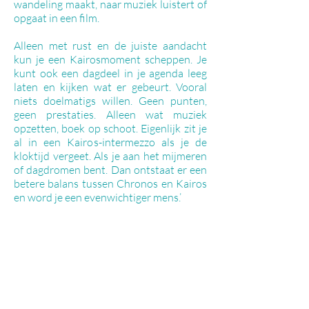
wandeling maakt, naar muziek luistert of
opgaat in een film.
Alleen met rust en de juiste aandacht
kun je een Kairosmoment scheppen. Je
kunt ook een dagdeel in je agenda leeg
laten en kijken wat er gebeurt. Vooral
niets doelmatigs willen. Geen punten,
geen prestaties. Alleen wat muziek
opzetten, boek op schoot. Eigenlijk zit je
al in een Kairos-intermezzo als je de
kloktijd vergeet. Als je aan het mijmeren
of dagdromen bent. Dan ontstaat er een
betere balans tussen Chronos en Kairos
en word je een evenwichtiger mens.’
Contact
Contact
Ziek- of afmelding? Graag
alleen
op dit
nummer:
06 39 76 68 19