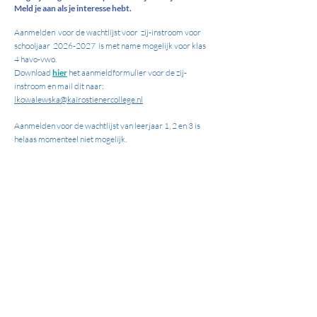
Meld je aan als je interesse hebt.
Aanmelden voor de wachtlijst voor zij-instroom voor
schooljaar
2026-2027
is met name mogelijk voor klas
4 havo-vwo.
Download
hier
het aanmeldformulier
voor de zij-
instroom
en mail dit naar:
lkowalewska@kairostienercollege.nl
Aanmelden voor de wachtlijst van leerjaar 1, 2 en 3 is
helaas momenteel niet mogelijk.
Contact
Contact