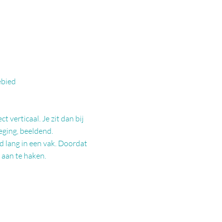
ebied
t verticaal. Je zit dan bij
weging, beeldend.
d lang in een vak. Doordat
p aan te haken.