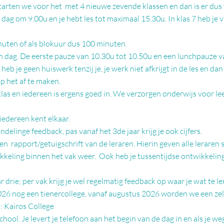
tarten we voor het met 4 nieuwe zevende klassen en dan is er dus 
dag om 9.00u en je hebt les tot maximaal 15.30u. In klas 7 heb je v
nuten of als blokuur dus 100 minuten.
n dag. De eerste
pauze
van 10.30u tot 10.50u en een lunchpauze v
n heb je geen huiswerk
tenzij
je, je werk niet afkrijgt in de les en dan
p het af te maken.
 klas en iedereen is ergens goed in. We verzorgen onderwijs voor l
 iedereen kent elkaar.
ondelinge feedback, pas vanaf het 3de jaar krijg je ook cijfers.
een rapport/getuigschrift van de leraren. Hierin geven alle leraren s
ikkeling binnen het vak weer. Ook heb je tussentijdse ontwikkeli
r drie; per vak krijg je wel regelmatig feedback op waar je wat te l
2026 nog een tienercollege, vanaf augustus 2026 worden we een zel
: Kairos College
chool. Je levert je telefoon aan het begin van de dag in en als je we