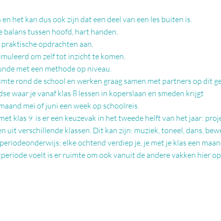
en het kan dus ook zijn dat een deel van een les buiten is.
 balans tussen hoofd, hart handen.
a praktische opdrachten aan.
muleerd om zelf tot inzicht te komen.
kunde met een methode op niveau.
mte rond de school en werken graag samen met partners op dit g
dse waar je vanaf klas 8 lessen in koperslaan en smeden krijgt
de maand mei of juni een week op schoolreis.
met klas 9 is er een keuzevak in het tweede helft van het jaar: projec
en
uit verschillende klassen. Dit kan zijn: muziek, toneel, dans, be
eriodeonderwijs; elke ochtend verdiep je, je met je klas een maan
ctperiode voelt is er ruimte om ook vanuit de andere vakken hier o