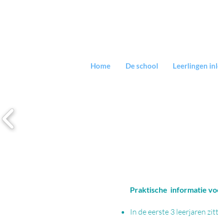
Home
De school
Leerlingen in
Praktische informatie v
In de eerste 3 leerjaren zi